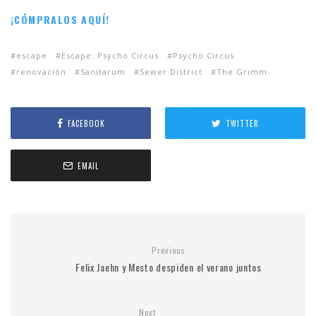
¡CÓMPRALOS
AQUÍ
!
escape
Escape: Psycho Circus
Psycho Circus
renovación
Sanitarum
Sewer District
The Grimm
FACEBOOK
TWITTER
EMAIL
Previous
Felix Jaehn y Mesto despiden el verano juntos
Next