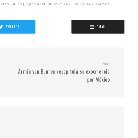
ación
Los Juegos Aoki
Steve Aoki
The Aoki Games
TWITTER
EMAIL
Next
Armin van Buuren recapitula su experiencia
por México