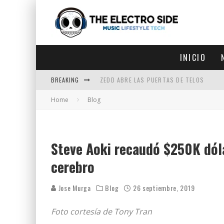
INICIO
BREAKING
ZEDD ABRE LAS PUERTAS DE TELOS
Home
Blog
ZEDD IN THE PARK VUELVE A LA
GET LOST DEBUTA EN LA CDMX
ZEDD REGRESA CON MUCHA SUERTE
Steve Aoki recaudó $250K dóla
cerebro
Jose Murga
Blog
26 septiembre, 2019
Foto cortesía de Tony Tran