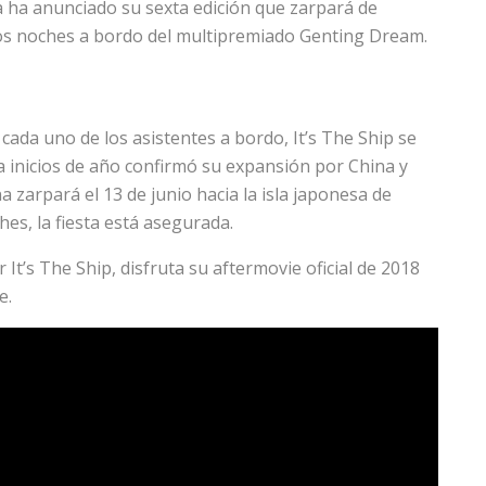
ca ha anunciado su sexta edición que zarpará de
dos noches a bordo del multipremiado Genting Dream.
cada uno de los asistentes a bordo, It’s The Ship se
a inicios de año confirmó su expansión por China y
 zarpará el 13 de junio hacia la isla japonesa de
es, la fiesta está asegurada.
 It’s The Ship, disfruta su aftermovie oficial de 2018
e.