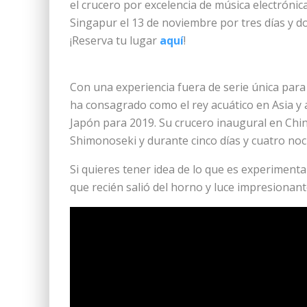
el crucero por excelencia de música electróni
Singapur el 13 de noviembre por tres días y 
¡Reserva tu lugar
aquí
!
Con una experiencia fuera de serie única para 
ha consagrado como el rey acuático en Asia y 
Japón para 2019. Su crucero inaugural en China
Shimonoseki y durante cinco días y cuatro noch
Si quieres tener idea de lo que es experimentar
que recién salió del horno y luce impresionant