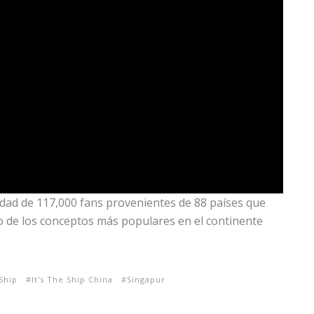
idad de 117,000 fans provenientes de 88 países que
no de los conceptos más populares en el continente
 Ship
It's The Ship China
Singapur