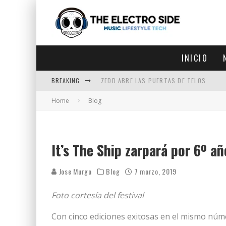
INICIO
BREAKING
ZEDD ABRE LAS PUERTAS DE TELOS
Home
Blog
ZEDD IN THE PARK VUELVE A LA
GET LOST DEBUTA EN LA CDMX
ZEDD REGRESA CON MUCHA SUERTE
It’s The Ship zarpará por 6º a
Jose Murga
Blog
7 marzo, 2019
Foto cortesía del festival
Con cinco ediciones exitosas en el mismo núme