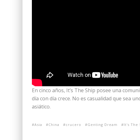
En cinco años, It’s The Ship posee una comun
día con día crece. No es casualidad que sea u
asiático.
Asia
China
crucero
Genting Dream
It's The