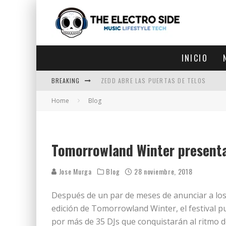
INICIO
BREAKING
ZEDD ABRE LAS PUERTAS DE TELOS
Home
Blog
ZEDD IN THE PARK VUELVE A LA
GET LOST DEBUTA EN LA CDMX
ZEDD REGRESA CON MUCHA SUERTE
Tomorrowland Winter presenta
Jose Murga
Blog
28 noviembre, 2018
Después de un par de meses de anunciar a los
edición de Tomorrowland Winter, el festival p
por más de 35 DJs que conquistarán al ritmo de