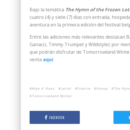
Bajo la temática
The Hymn of the Frozen Lot
cuatro (4) y siete (7) días con entrada, hosped
aventura en la primera edición del festival bel
Entre las adiciones más relevantes destacan B
Ganacci, Timmy Trumpet y Wildstylez por menci
que podrán disfrutar de Tomorrowland Winter 
venta
aquí
.
Alpe d' Huez
cartel
Francia
lineup
The Hymn
Tomorrowland Winter
FACEBOOK