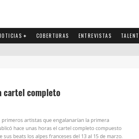
NOTICIAS
COBERTURAS
ENTREVISTAS
TALEN
 cartel completo
 primeros artistas que engalanarían la primera
ublicó hace unas horas el cartel completo compuesto
 sus beats los alpes franceses del 13 al 15 de marzo.