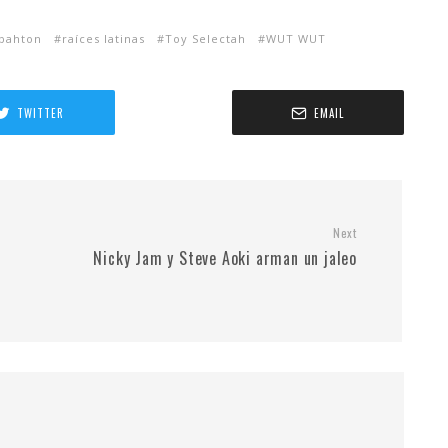
ahton
raíces latinas
Toy Selectah
WUT WUT
TWITTER
EMAIL
Next
Nicky Jam y Steve Aoki arman un jaleo