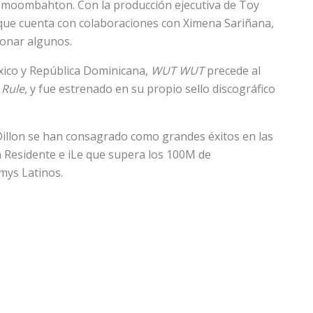
l moombahton. Con la producción ejecutiva de Toy
que cuenta con colaboraciones con Ximena Sariñana,
ionar algunos.
ico y República Dominicana,
WUT WUT
precede al
 Rule
, y fue estrenado en su propio sello discográfico
illon se han consagrado como grandes éxitos en las
n Residente e iLe que supera los 100M de
mys Latinos.