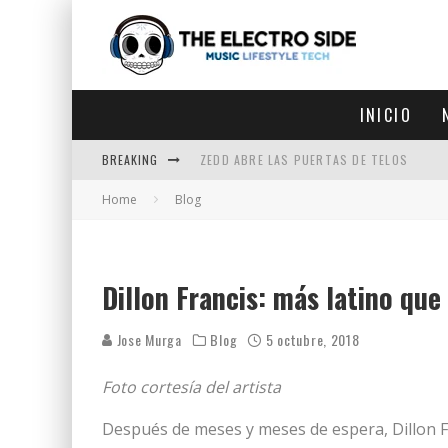
INICIO
BREAKING
ZEDD ABRE LAS PUERTAS DE TELOS
Home
Blog
ZEDD IN THE PARK VUELVE A LA
GET LOST DEBUTA EN LA CDMX
ZEDD REGRESA CON MUCHA SUERTE
Dillon Francis: más latino qu
Jose Murga
Blog
5 octubre, 2018
Foto cortesía del artista
Después de meses y meses de espera, Dillon 