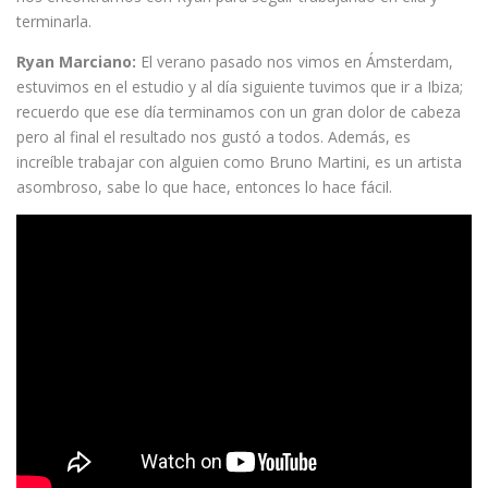
terminarla.
Ryan Marciano:
El verano pasado nos vimos en Ámsterdam,
estuvimos en el estudio y al día siguiente tuvimos que ir a Ibiza;
recuerdo que ese día terminamos con un gran dolor de cabeza
pero al final el resultado nos gustó a todos. Además, es
increíble trabajar con alguien como Bruno Martini, es un artista
asombroso, sabe lo que hace, entonces lo hace fácil.