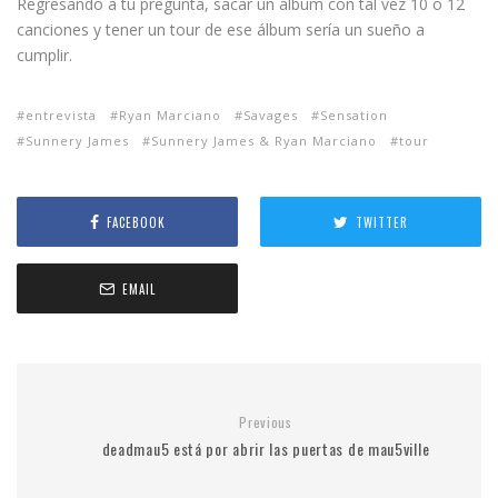
Regresando a tu pregunta, sacar un álbum con tal vez 10 o 12
canciones y tener un tour de ese álbum sería un sueño a
cumplir.
entrevista
Ryan Marciano
Savages
Sensation
Sunnery James
Sunnery James & Ryan Marciano
tour
FACEBOOK
TWITTER
EMAIL
Previous
deadmau5 está por abrir las puertas de mau5ville