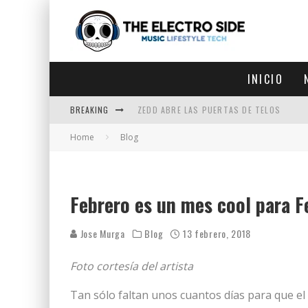
INICIO
BREAKING
ZEDD ABRE LAS PUERTAS DE TELOS
Home
Blog
ZEDD IN THE PARK VUELVE A LA
GET LOST DEBUTA EN LA CDMX
ZEDD REGRESA CON MUCHA SUERTE
Febrero es un mes cool para F
Jose Murga
Blog
13 febrero, 2018
Foto cortesía del artista
Tan sólo faltan unos cuantos días para que el 