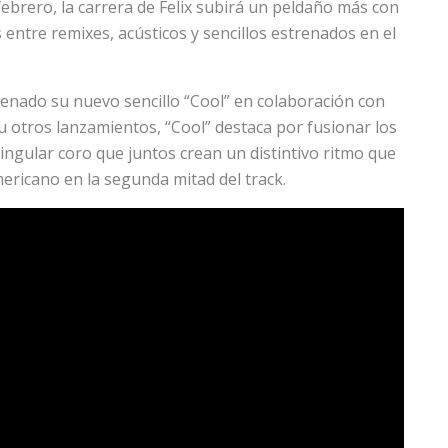
febrero, la carrera de Felix subirá un peldaño más con
ntre remixes, acústicos y sencillos estrenados en el
renado su nuevo sencillo “Cool” en colaboración con
u otros lanzamientos, “Cool” destaca por fusionar los
ingular coro que juntos crean un distintivo ritmo que
mericano en la segunda mitad del track.