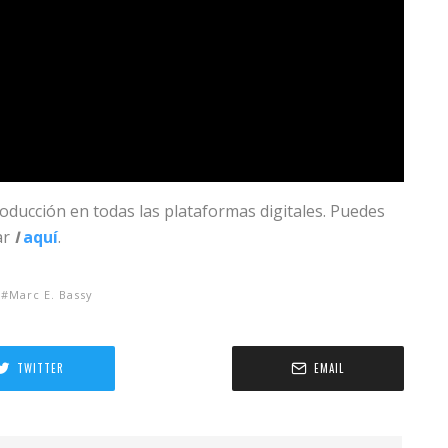
oducción en todas las plataformas digitales. Puedes
ar
I
aquí
.
Marc E. Bassy
TWITTER
EMAIL