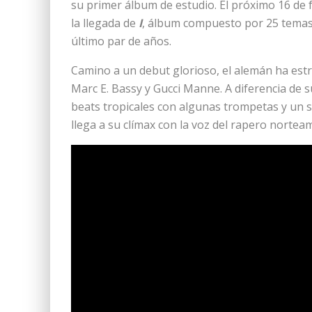
su primer álbum de estudio. El próximo 16 de 
la llegada de
I
, álbum compuesto por 25 temas e
último par de años.
Camino a un debut glorioso, el alemán ha est
Marc E. Bassy y Gucci Manne. A diferencia de s
beats tropicales con algunas trompetas y un s
llega a su clímax con la voz del rapero nortea