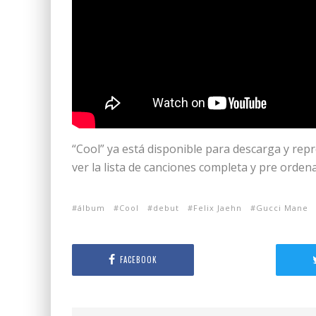
“Cool”
ya está disponible para descarga y repr
ver la lista de canciones completa y pre orden
álbum
Cool
debut
Felix Jaehn
Gucci Mane
FACEBOOK