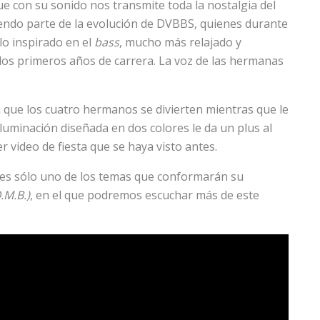
ue con su sonido nos transmite toda la nostalgia del
endo parte de la evolución de DVBBS, quienes durante
lo inspirado en el
bass
, mucho más relajado y
 los primeros años de carrera. La voz de las hermanas
a que los cuatro hermanos se divierten mientras que le
luminación diseñada en dos colores le da un plus al
er video de fiesta que se haya visto antes.
 es sólo uno de los temas que conformarán su
.M.B.)
, en el que podremos escuchar más de este