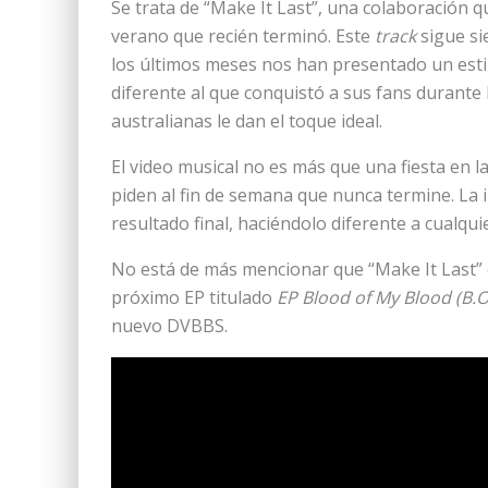
Se trata de “Make It Last”, una colaboración q
verano que recién terminó. Este
track
sigue si
los últimos meses nos han presentado un esti
diferente al que conquistó a sus fans durante
australianas le dan el toque ideal.
El video musical no es más que una fiesta en l
piden al fin de semana que nunca termine. La i
resultado final, haciéndolo diferente a cualqui
No está de más mencionar que “Make It Last”
próximo EP titulado
EP Blood of My Blood (B.O
nuevo DVBBS.