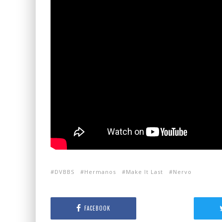
DVBBS
Hermanos
Make It Last
Nervo
FACEBOOK