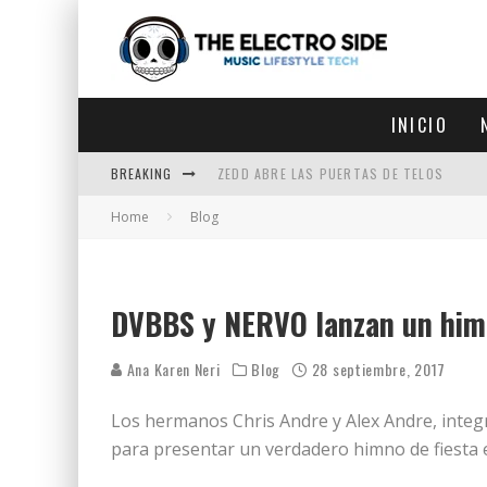
INICIO
BREAKING
ZEDD ABRE LAS PUERTAS DE TELOS
Home
Blog
ZEDD IN THE PARK VUELVE A LA
GET LOST DEBUTA EN LA CDMX
ZEDD REGRESA CON MUCHA SUERTE
DVBBS y NERVO lanzan un himn
Ana Karen Neri
Blog
28 septiembre, 2017
Los hermanos Chris Andre y Alex Andre, inte
para presentar un verdadero himno de fiesta e