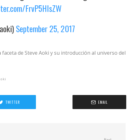
itter.com/FrvP5HIsZW
aoki)
September 25, 2017
aceta de Steve Aoki y su introducción al universo del
Aoki
TWITTER
EMAIL
Next