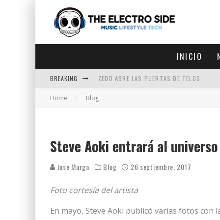
INICIO
BREAKING
ZEDD ABRE LAS PUERTAS DE TELOS
Home
Blog
ZEDD IN THE PARK VUELVE A LA
GET LOST DEBUTA EN LA CDMX
ZEDD REGRESA CON MUCHA SUERTE
Steve Aoki entrará al universo
Jose Murga
Blog
26 septiembre, 2017
Foto cortesía del artista
En mayo, Steve Aoki publicó varias fotos con