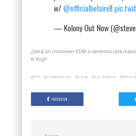
w/
@officialbelaire
!!
pic.tw
— Kolony Out Now (@steve
¿Será un crossover EDM o veremos una nueva f
K-Pop?
BTS
colaboración
k-pop
Luc Belaire
Steve 
FACEBOOK
Previous