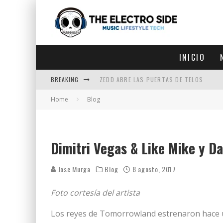
INICIO
BREAKING
ZEDD ABRE LAS PUERTAS DE TELOS
Home
Blog
ZEDD IN THE PARK VUELVE A LA
GET LOST DEBUTA EN LA CDMX
ZEDD REGRESA CON MUCHA SUERTE
Dimitri Vegas & Like Mike y Da
Jose Murga
Blog
8 agosto, 2017
Foto cortesía del artista
Los reyes de Tomorrowland estrenaron hace un