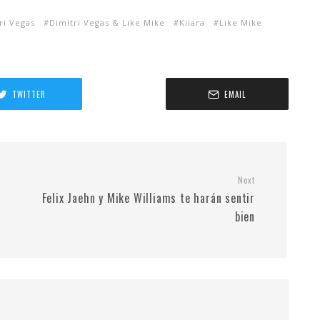
ri Vegas
Dimitri Vegas & Like Mike
Kiiara
Like Mike
TWITTER
EMAIL
Next
Felix Jaehn y Mike Williams te harán sentir
bien