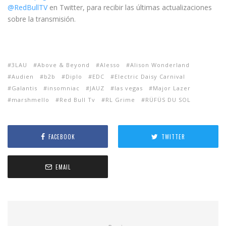
@RedBullTV
en Twitter, para recibir las últimas actualizaciones
sobre la transmisión.
3LAU
Above & Beyond
Alesso
Alison Wonderland
Audien
b2b
Diplo
EDC
Electric Daisy Carnival
Galantis
insomniac
JAUZ
las vegas
Major Lazer
marshmello
Red Bull Tv
RL Grime
RÜFÜS DU SOL
FACEBOOK
TWITTER
EMAIL