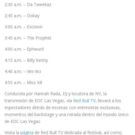
2:30 a.m. – Da Tweekaz
2:45 a.m. – Ookay
3:00 a.m. – Excision
3:45 a.m. – The Prophet
4:00 a.m. – Ephwurd
4:15 a.m. – Billy Kenny
4:40 a.m. – Vini Vici
4:55 a.m. – Miss K8
Conducida por Hannah Rada, DJ y locutora de NY, la
transmisión de EDC Las Vegas, vía
Red Bull TV
, llevará a los
espectadores detrás de escenas con entrevistas exclusivas,
momentos del backstage y una mirada dentro del mundo único
de EDC Las Vegas.
Visita la
página
de Red Bull TV dedicada al festival, así como