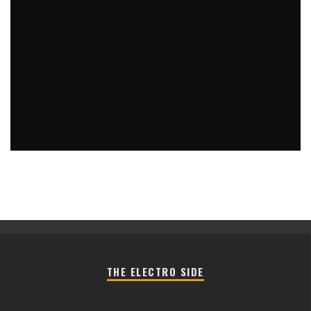
EL ÁLBUM DE MATOMA ES UNA BOCANADA DE INNOVACIÓN
Y TRANQUILIDAD PARA LA ESCENA
Jose Murga
Blog
2 diciembre, 2015
THE ELECTRO SIDE