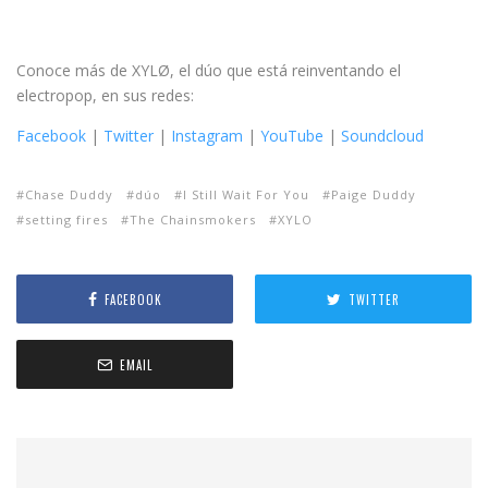
Conoce más de XYLØ, el dúo que está reinventando el
electropop, en sus redes:
Facebook
|
Twitter
|
Instagram
|
YouTube
|
Soundcloud
Chase Duddy
dúo
I Still Wait For You
Paige Duddy
setting fires
The Chainsmokers
XYLO
FACEBOOK
TWITTER
EMAIL