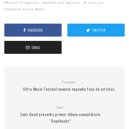
Axwell /\ Ingrosso
axwell and ingrosso
i love you
Swedish House Mafia
FACEBOOK
TWITTER
EMAIL
Previous
Ultra Music Festival anuncia segunda fase de artistas
Next
Zeds Dead presenta primer álbum compilatorio
“Deadbeats”