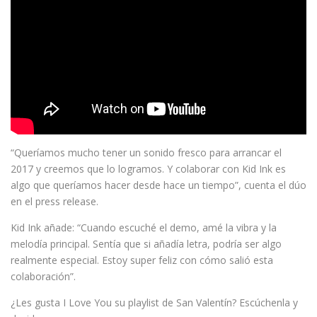
“Queríamos mucho tener un sonido fresco para arrancar el
2017 y creemos que lo logramos. Y colaborar con Kid Ink es
algo que queríamos hacer desde hace un tiempo”, cuenta el dúo
en el press release.
Kid Ink añade: “Cuando escuché el demo, amé la vibra y la
melodía principal. Sentía que si añadía letra, podría ser algo
realmente especial. Estoy super feliz con cómo salió esta
colaboración”.
¿Les gusta I Love You su playlist de San Valentín? Escúchenla y