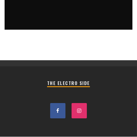
REGRESA SWEDISH HOUSE MAFIA POR PARTIDA DOBLE
Jose Murga
Blog
19 julio, 2021
THE ELECTRO SIDE