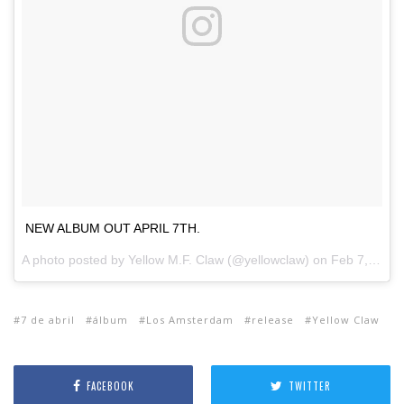
NEW ALBUM OUT APRIL 7TH.
A photo posted by Yellow M.F. Claw (@yellowclaw) on
Feb 7, 2017 at 9:00am PST
7 de abril
álbum
Los Amsterdam
release
Yellow Claw
FACEBOOK
TWITTER