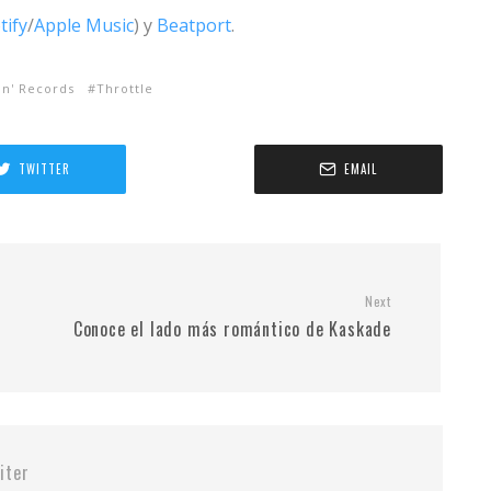
tify
/
Apple Music
) y
Beatport
.
in' Records
Throttle
TWITTER
EMAIL
Next
Conoce el lado más romántico de Kaskade
iter