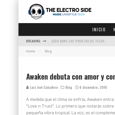
INICIO
BREAKING
ZEDD ABRE LAS PUERTAS DE TELOS
Home
Blog
ZEDD IN THE PARK VUELVE A LA
GET LOST DEBUTA EN LA CDMX
ZEDD REGRESA CON MUCHA SUERTE
Awaken debuta con amor y con
Luis Joel Caballero
Blog
6 diciembre, 2016
A medida que el clima se enfría, Awaken entra
“Love n Trust”. Lo primero que notarás sobre e
pequeña vibra tropical. La voz, es el complem