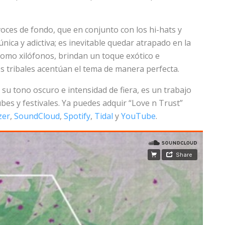
oces de fondo, que en conjunto con los hi-hats y
nica y adictiva; es inevitable quedar atrapado en la
 como xilófonos, brindan un toque exótico e
s tribales acentúan el tema de manera perfecta.
u tono oscuro e intensidad de fiera, es un trabajo
lubes y festivales. Ya puedes adquir “Love n Trust”
zer
,
SoundCloud
,
Spotify
,
Tidal
y
YouTube
.