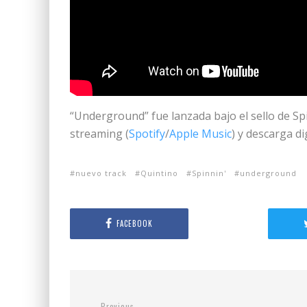
“Underground” fue lanzada bajo el sello de Sp
streaming (
Spotify
/
Apple Music
) y descarga dig
nuevo track
Quintino
Spinnin'
underground
FACEBOOK
Previous