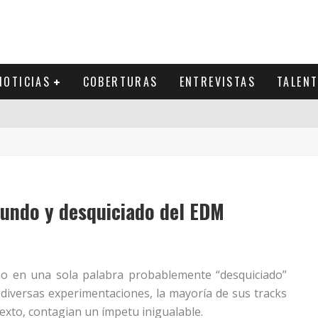
NOTICIAS
COBERTURAS
ENTREVISTAS
TALEN
ofundo y desquiciado del EDM
tino en una sola palabra probablemente “desquiciado”
 diversas experimentaciones, la mayoría de sus tracks
exto, contagian un ímpetu inigualable.