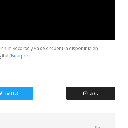
innin’ Records y ya se encuentra disponible en
ital (
Beatport
).
TWITTER
EMAIL
Next