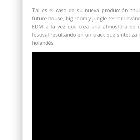
Tal es el caso de su nueva producción tit
future house, big room y jungle terror lleván
EDM a la vez que crea una atmósfera de e
festival resultando en un track que sintetiza
holandés.