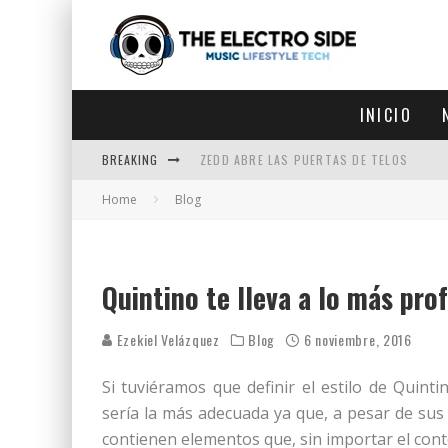
INICIO
BREAKING
ZEDD ABRE LAS PUERTAS DE TELOS
Home
Blog
ZEDD IN THE PARK VUELVE A LA
GET LOST DEBUTA EN LA CDMX
ZEDD REGRESA CON MUCHA SUERTE
Quintino te lleva a lo más pr
Ezekiel Velázquez
Blog
6 noviembre, 2016
Si tuviéramos que definir el estilo de Quin
sería la más adecuada ya que, a pesar de sus
contienen elementos que, sin importar el cont