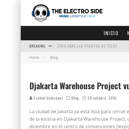
INICIO
BREAKING
ZEDD ABRE LAS PUERTAS DE TELOS
Home
Blog
ZEDD IN THE PARK VUELVE A LA
GET LOST DEBUTA EN LA CDMX
ZEDD REGRESA CON MUCHA SUERTE
Djakarta Warehouse Project v
Ezekiel Velázquez
Blog
26 octubre, 2016
La ciudad de Jakarta ya está lista para cerrar 
de la escena en Djakarta Warehouse Project, un
diciembre en el centro de convenciones Jiexp