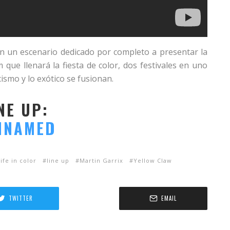
on un escenario dedicado por completo a presentar la
que llenará la fiesta de color, dos festivales en uno
cismo y lo exótico se fusionan.
NE UP:
ife in color
line up
Martin Garrix
Yellow Claw
TWITTER
EMAIL