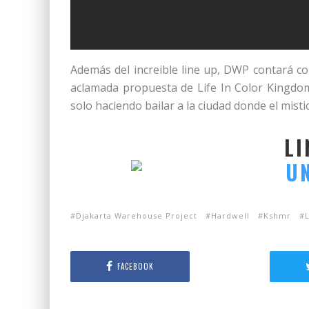
Además del increible line up, DWP contará c
aclamada propuesta de Life In Color Kingdom 
solo haciendo bailar a la ciudad donde el misti
LI
Djakarta Warehouse Project
Hardwell
Kshmr
L
FACEBOOK