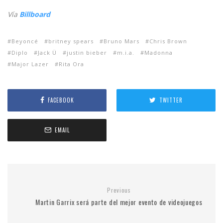
Vía
Billboard
Beyoncé
britney spears
Bruno Mars
Chris Brown
Diplo
Jack Ü
justin bieber
m.i.a.
Madonna
Major Lazer
Rita Ora
FACEBOOK
TWITTER
EMAIL
Previous
Martin Garrix será parte del mejor evento de videojuegos