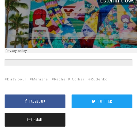
Dirty Soul
Manizha
Rachel K Collier
Rudenko
FACEBOOK
TWITTER
EMAIL