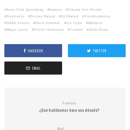
Auto Club Speedway
baauer
Claude Von Stroke
Destructo
Dizzee Rascal
DJ Khaled
Flosstradamus
HARD Events
Hard Summer
Ice Cube
Madeon
Major Lazer
Porter Robinson
Tchami
Zeds Dead
FACEBOOK
TWITTER
EMAIL
Previous
¿Qué bailábamos hace una década?
Next