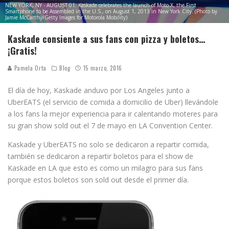
NEW YORK, NY - AUGUST 01: Kaskade celebrates the launch of Moto X, the First
Smartphone to be Assembled in the U.S., on August 1, 2013 in New York City. (Photo by
Jamie McCarthy/Getty Images for Motorola Mobility)
Kaskade consiente a sus fans con pizza y boletos…
¡Gratis!
Pamela Orta
Blog
15 marzo, 2016
El día de hoy, Kaskade anduvo por Los Angeles junto a
UberEATS (el servicio de comida a domicilio de Uber) llevándole
a los fans la mejor experiencia para ir calentando moteres para
su gran show sold out el 7 de mayo en LA Convention Center.
Kaskade y UberEATS no solo se dedicaron a repartir comida,
también se dedicaron a repartir boletos para el show de
Kaskade en LA que esto es como un milagro para sus fans
porque estos boletos son sold out desde el primer día.