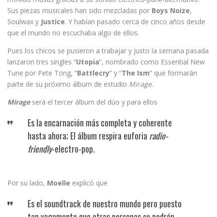
Sus piezas musicales han sido mezcladas por
Boys Noize
,
Soulwax y
Justice
. Y habían pasado cerca de cinco años desde
que el mundo no escuchaba algo de ellos.
Pues los chicos se pusieron a trabajar y justo la semana pasada
lanzaron tres singles “
Utopia
“, nombrado como Essential New
Tune por Pete Tong, “
Battlecry
” y “
The
Ism
” que formarán
parte de su próximo álbum de estudio
Mirage.
Mirage
será el tercer álbum del dúo y para ellos
Es la encarnación más completa y coherente
hasta ahora; El álbum respira euforia
radio-
friendly
-electro-pop.
Por su lado,
Moelle
explicó que
Es el soundtrack de nuestro mundo pero puesto
tan vagamente que otras personas se podrán