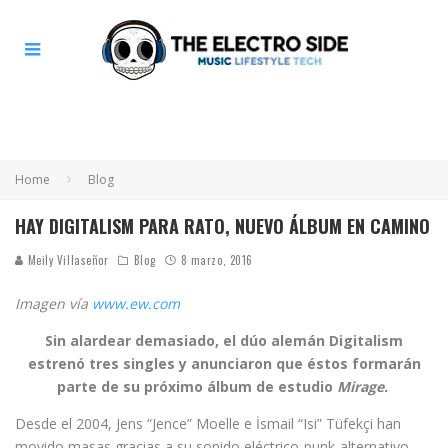
Home
Blog
HAY DIGITALISM PARA RATO, NUEVO ÁLBUM EN CAMINO
Meily Villaseñor
Blog
8 marzo, 2016
Imagen vía
www.ew.com
Sin alardear demasiado, el dúo alemán Digitalism
estrenó tres singles y anunciaron que éstos formarán
parte de su próximo álbum de estudio
Mirage.
Desde el 2004, Jens “Jence” Moelle e İsmail “Isi” Tüfekçi han
movido masas gracias a su sonido eléctrico-punk-alternativo.