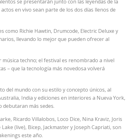
lentos se presentarán junto con las leyendas de la
 actos en vivo sean parte de los dos días llenos de
s como Richie Hawtin, Drumcode, Electric Deluxe y
narios, llevando lo mejor que pueden ofrecer al
 música techno; el festival es renombrado a nivel
stas – que la tecnología más novedosa volverá
o del mundo con su estilo y concepto únicos, al
ustralia, India y ediciones en interiores a Nueva York,
o debutaran más sedes.
rke, Ricardo Villalobos, Loco Dice, Nina Kraviz, Joris
Lake (live), Bicep, Jackmaster y Joseph Capriati, son
akenings este año.