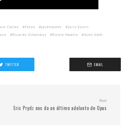
ave Clarke
Fetov
Jackmaster
Joris Voorn
aviz
Ricardo Villalobos
Richie Hawtin
Sven Väth
TWITTER
EMAIL
Next
Eric Prydz nos da un último adelanto de Opus