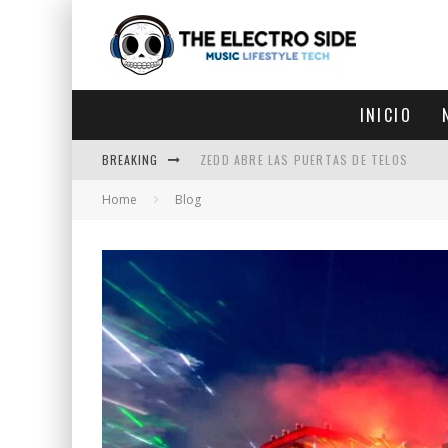
INICIO
BREAKING
ZEDD ABRE LAS PUERTAS DE TELOS
Home
Blog
ZEDD IN THE PARK VUELVE A LA
GET LOST DEBUTA EN LA CDMX
ZEDD REGRESA CON MUCHA SUERTE