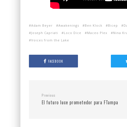
Adam Beyer
Awakenings
Ben Klock
Bicep
D
Joseph Capriati
Loco Dice
Maceo Plex
Nina Kr
Voices from the Lake
FACEBOOK
Previous
El futuro luce prometedor para FTampa