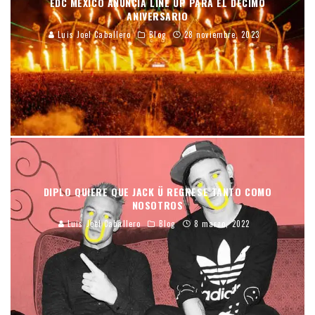
EDC MÉXICO ANUNCIA LINE UP PARA EL DÉCIMO
ANIVERSARIO
Luis Joel Caballero
Blog
28 noviembre, 2023
DIPLO QUIERE QUE JACK Ü REGRESE TANTO COMO
NOSOTROS
Luis Joel Caballero
Blog
8 marzo, 2022