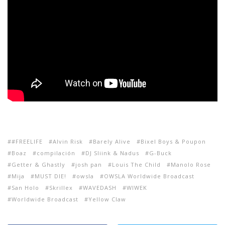
#FREELIFE
Alvin Risk
Barely Alive
Bixel Boys & Poupon
Boaz
compilación
DJ Sliink & Nadus
G-Buck
Getter & Ghastly
josh pan
Louis The Child
Manolo Rose
Mija
MUST DIE!
owsla
OWSLA Worldwide Broadcast
San Holo
Skrillex
WAVEDASH
WIWEK
Worldwide Broadcast
Yellow Claw