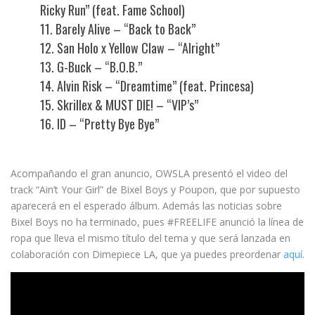
Ricky Run” (feat. Fame School)
11. Barely Alive – “Back to Back”
12. San Holo x Yellow Claw – “Alright”
13. G-Buck – “B.O.B.”
14. Alvin Risk – “Dreamtime” (feat. Princesa)
15. Skrillex & MUST DIE! – “VIP’s”
16. ID – “Pretty Bye Bye”
Acompañando el gran anuncio, OWSLA presentó el video del
track “Ain’t Your Girl” de Bixel Boys y Poupon, que por supuesto
aparecerá en el esperado álbum. Además las noticias sobre
Bixel Boys no ha terminado, pues #FREELIFE anunció la línea de
ropa que lleva el mismo título del tema y que será lanzada en
colaboración con Dimepiece LA, que ya puedes preordenar
aquí.