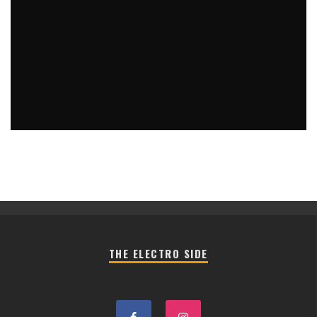
EL PRÓXIMO ÁLBUM DE M83 ESTÁ TERMINADO
Meily Villaseñor
Blog
18 diciembre, 2015
THE ELECTRO SIDE