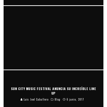
SUN CITY MUSIC FESTIVAL ANUNCIA SU INCREÍBLE LINE
UP
DIRTY SOUTH PRESENTA XV, SU NUEVA OBRA DE ARTE
Luis Joel Caballero
Blog
6 junio, 2017
Saúl Santos
Blog
13 febrero, 2018