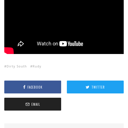
Dirty South
Rudy
FACEBOOK
TWITTER
EMAIL