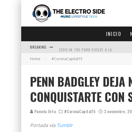
INICIO
BREAKING
ZEDD IN THE PARK VUELVE A LA
Home
#CoronaCapital15
GET LOST DEBUTA EN LA CDMX
ZEDD REGRESA CON MUCHA SUERTE
PENN BADGLEY DEJA 
ZEDD ABRE LAS PUERTAS DE TELOS
CONQUISTARTE CON 
Pamela Orta
#CoronaCapital15
3 noviembre, 2
Portada vía
Tumblr