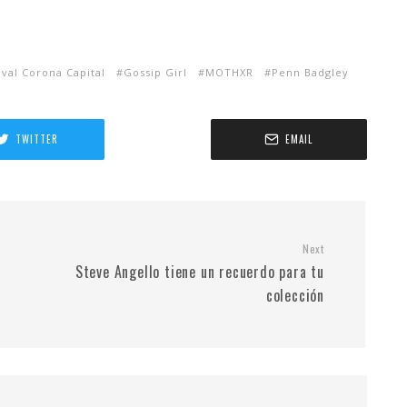
ival Corona Capital
Gossip Girl
MOTHXR
Penn Badgley
TWITTER
EMAIL
Next
Steve Angello tiene un recuerdo para tu
colección