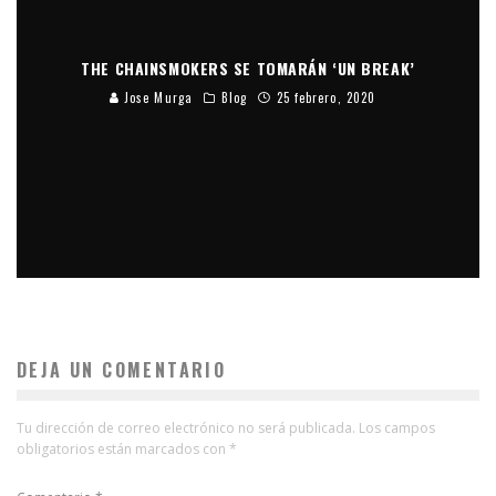
THE CHAINSMOKERS SE TOMARÁN ‘UN BREAK’
Jose Murga
Blog
25 febrero, 2020
DEJA UN COMENTARIO
Tu dirección de correo electrónico no será publicada.
Los campos
obligatorios están marcados con
*