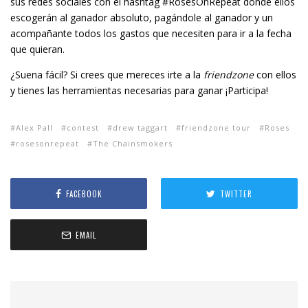
sus redes sociales con el hashtag #RosesOnRepeat donde ellos
escogerán al ganador absoluto, pagándole al ganador y un
acompañante todos los gastos que necesiten para ir a la fecha
que quieran.
¿Suena fácil? Si crees que mereces irte a la
friendzone
con ellos
y tienes las herramientas necesarias para ganar ¡Participa!
Alex Pall
contest
drew taggart
friendzone tour
Roses
rosesonrepeat
The Chainsmokers
FACEBOOK
TWITTER
EMAIL